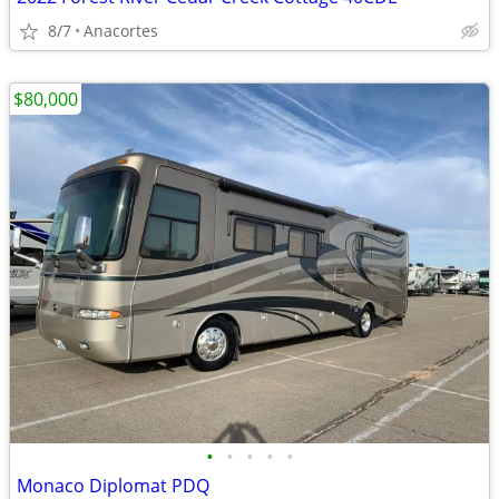
8/7
Anacortes
$80,000
•
•
•
•
•
Monaco Diplomat PDQ