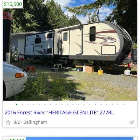
$16,500
•
•
•
•
•
•
•
•
•
•
•
•
•
•
•
•
•
•
•
•
2016 Forest River “HERITAGE GLEN LITE” 272RL
8/2
Bellingham