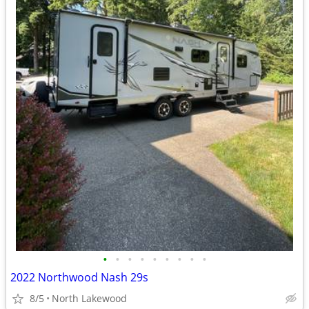
•
•
•
•
•
•
•
•
•
2022 Northwood Nash 29s
8/5
North Lakewood