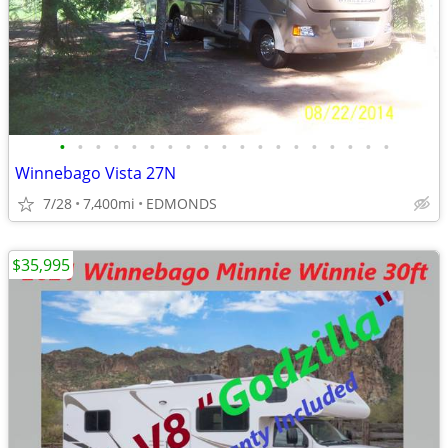
•
•
•
•
•
•
•
•
•
•
•
•
•
•
•
•
•
•
•
Winnebago Vista 27N
7/28
7,400mi
EDMONDS
$35,995