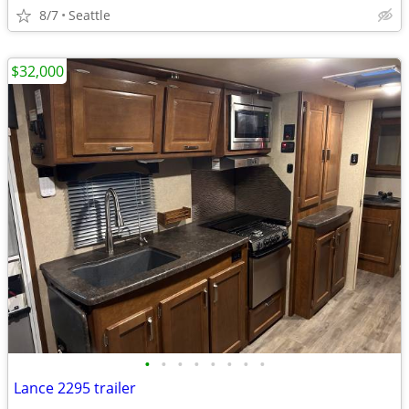
8/7
Seattle
$32,000
•
•
•
•
•
•
•
•
Lance 2295 trailer