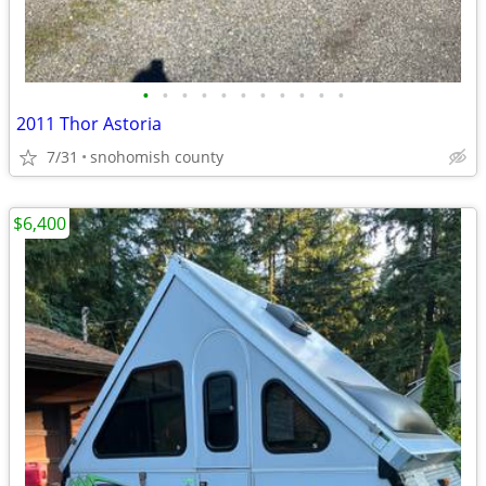
•
•
•
•
•
•
•
•
•
•
•
2011 Thor Astoria
7/31
snohomish county
$6,400