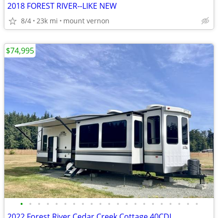
2018 FOREST RIVER--LIKE NEW
8/4
23k mi
mount vernon
$74,995
•
•
•
•
•
•
•
•
•
•
•
•
•
•
•
•
•
•
•
•
•
2022 Forest River Cedar Creek Cottage 40CDL