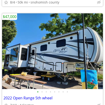
8/4
50k mi
snohomish county
$47,000
•
•
•
•
•
•
•
•
2022 Open Range 5th wheel