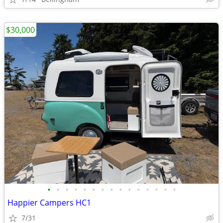
$30,000
•
•
•
•
•
•
•
•
•
•
•
•
•
•
•
Happier Campers HC1
7/31