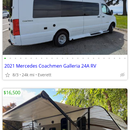
•
•
•
•
•
•
•
•
•
•
•
•
•
•
•
•
•
•
•
•
•
•
•
•
2021 Mercedes Coachmen Galleria 24A RV
8/3
24k mi
Everett
$16,500