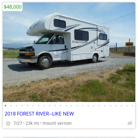
$48,000
•
•
•
•
•
•
•
•
•
•
•
•
•
•
•
•
•
•
•
•
•
•
•
•
2018 FOREST RIVER--LIKE NEW
7/27
23k mi
mount vernon