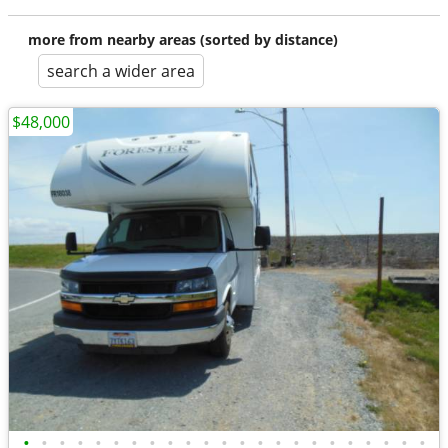
more from nearby areas (sorted by distance)
search a wider area
$48,000
•
•
•
•
•
•
•
•
•
•
•
•
•
•
•
•
•
•
•
•
•
•
•