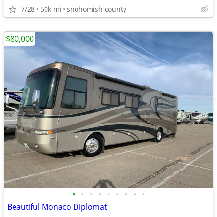
7/28
50k mi
snohomish county
$80,000
•
•
•
•
•
•
•
•
•
Beautiful Monaco Diplomat