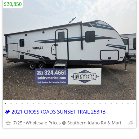
$20,850
•
•
•
•
•
•
•
•
•
•
•
•
•
•
•
•
•
•
•
•
•
•
•
•
🏕️ 2021 CROSSROADS SUNSET TRAIL 253RB
7/25
Wholesale Prices @ Southern Idaho RV & Marine