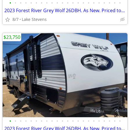
•
•
•
•
•
•
•
•
•
•
•
•
•
•
•
•
•
•
•
•
•
•
2023 Forest River Grey Wolf 26DBH. As New. Priced to move quick. Save$
8/7
Lake Stevens
$23,750
•
•
•
•
•
•
•
•
•
•
•
•
•
•
•
•
•
•
•
•
•
•
2023 Forest River Grey Wolf 26DBH. As New. Priced to move quick. Save$