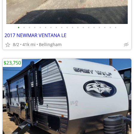
•
•
•
•
•
•
•
•
•
•
•
•
•
•
•
•
•
•
•
2017 NEWMAR VENTANA LE
8/2
41k mi
Bellingham
$23,750