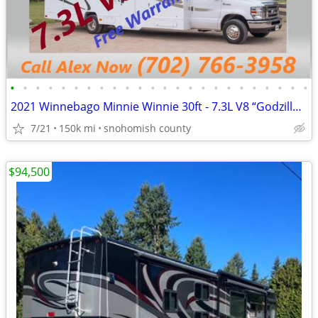
•
•
•
•
•
•
•
•
•
•
•
•
•
•
•
•
•
•
•
•
•
•
•
•
2021 Winnebago Minnie Winnie 30ft - 7.3L V8 “Godzilla Engine"
7/21
150k mi
snohomish county
$94,500