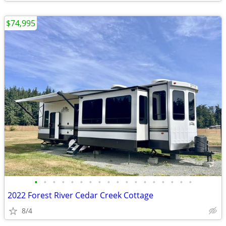
$74,995
•
•
•
•
•
•
•
•
•
•
•
•
•
•
•
•
•
•
2022 Forest River Cedar Creek Cottage
8/4