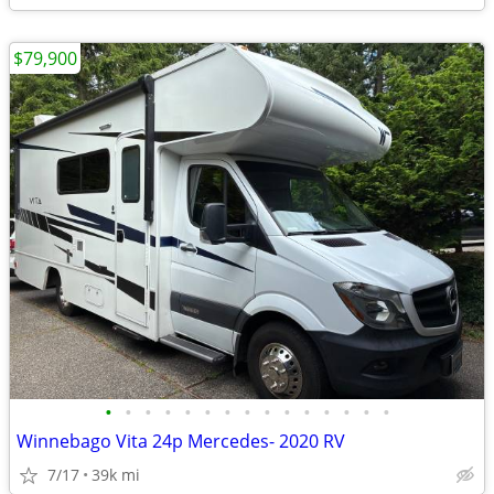
$79,900
•
•
•
•
•
•
•
•
•
•
•
•
•
•
•
Winnebago Vita 24p Mercedes- 2020 RV
7/17
39k mi