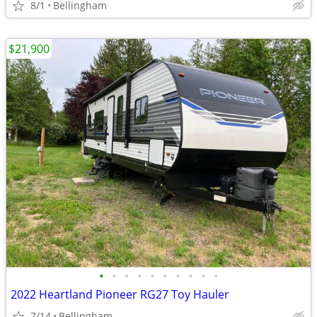
8/1
Bellingham
$21,900
•
•
•
•
•
•
•
•
•
•
2022 Heartland Pioneer RG27 Toy Hauler
7/14
Bellingham