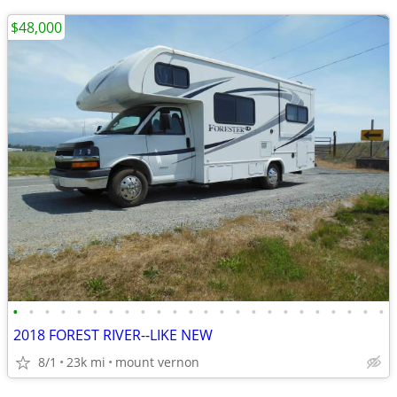
$48,000
•
•
•
•
•
•
•
•
•
•
•
•
•
•
•
•
•
•
•
•
•
•
•
•
2018 FOREST RIVER--LIKE NEW
8/1
23k mi
mount vernon