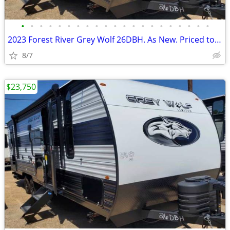
•
•
•
•
•
•
•
•
•
•
•
•
•
•
•
•
•
•
•
•
•
2023 Forest River Grey Wolf 26DBH. As New. Priced to move quick. Save$
8/7
$23,750