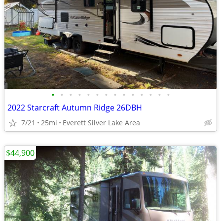
•
•
•
•
•
•
•
•
•
•
•
•
•
•
2022 Starcraft Autumn Ridge 26DBH
7/21
25mi
Everett Silver Lake Area
$44,900