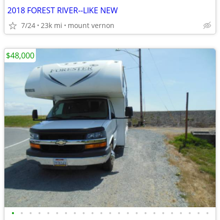
2018 FOREST RIVER--LIKE NEW
7/24
23k mi
mount vernon
$48,000
•
•
•
•
•
•
•
•
•
•
•
•
•
•
•
•
•
•
•
•
•
•
•