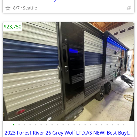
8/7
Seattle
$23,750
•
•
•
•
•
•
•
•
•
•
•
•
•
•
•
•
•
•
•
•
•
2023 Forest River 26 Grey Wolf LTD.AS NEW! Best Buy! FINANCE