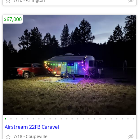
7/10
Arlington
$67,000
•
•
•
•
•
•
•
•
•
•
•
•
•
•
•
•
•
•
•
•
•
•
•
•
Airstream 22FB Caravel
7/18
Coupeville