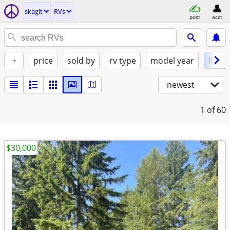
skagit
RVs
post
acct
+
price
sold by
rv type
model year
like 
newest
1
of 60
$30,000