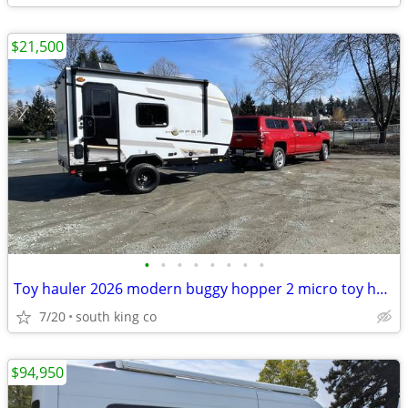
$21,500
•
•
•
•
•
•
•
•
Toy hauler 2026 modern buggy hopper 2 micro toy hauler
7/20
south king co
$94,950