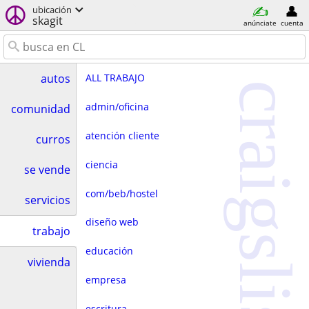
ubicación
skagit
anúnciate
cuenta
ALL TRABAJO
autos
craigslist
admin/oficina
comunidad
atención cliente
curros
ciencia
se vende
com/beb/hostel
servicios
diseño web
trabajo
educación
vivienda
empresa
escritura